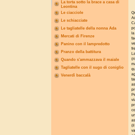
La torta sotto la brace a casa di
Leontina
Le ciacciole
Q
Ad
Le schiacciate
Ca
Le tagliatelle della nonna Ada
po
la
Mercati di Firenze
fa
ve
Panino con il lampredotto
fr
Pranzo della battitura
La
(r
Quando s'ammazzava il maiale
ma
Tagliatelle con il sugo di coniglio
qu
ag
Venerdì baccalà
ta
as
pr
Pe
vi
pr
co
un
as
(i
va