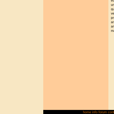
ed
un
qu
ve
pr
ar
an
ma
home
info
forum
cont